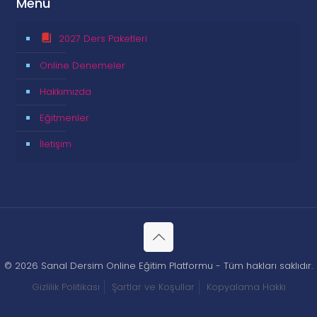
Menü
2027 Ders Paketleri
Online Denemeler
Hakkımızda
Eğitmenler
İletişim
© 2026 Sanal Dersim Online Eğitim Platformu - Tüm hakları saklıdır.
Gizlilik Politikası
Şartlar ve Koşullar
Kopyalama Hakkı