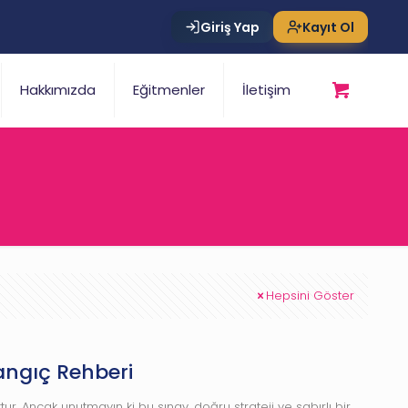
Giriş Yap
Kayıt Ol
Hakkımızda
Eğitmenler
İletişim
Hepsini Göster
angıç Rehberi
tur. Ancak unutmayın ki bu sınav, doğru strateji ve sabırlı bir