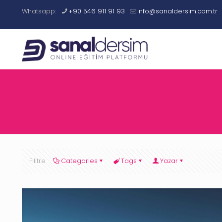
Whatsapp:
+90 546 911 91 93
info@sanaldersim.com.tr
Filitre
Categories
Tags
Yazar