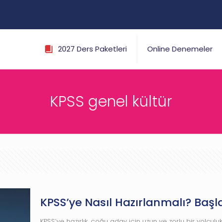
2027 Ders Paketleri
Online Denemeler
KPSS genel kültür
KPSS’ye Nasıl Hazırlanmalı? Başl
KPSS’ye hazırlık, çoğu aday için uzun ve zorlu bir yolculuk