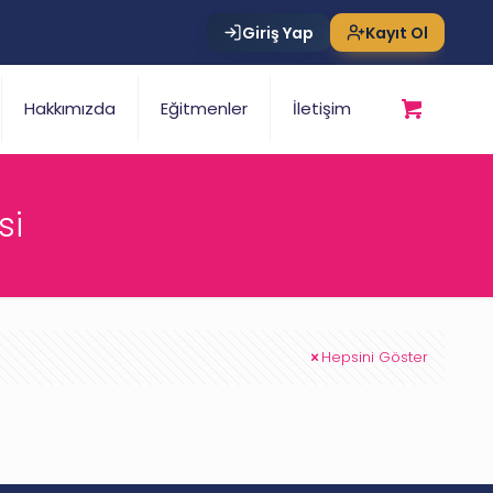
Giriş Yap
Kayıt Ol
Hakkımızda
Eğitmenler
İletişim
si
Hepsini Göster