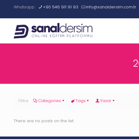
Whatsapp:
+90 546 911 91 93
info@sanaldersim.com.tr
2
Filitre
Categories
Tags
Yazar
There are no posts on the list.