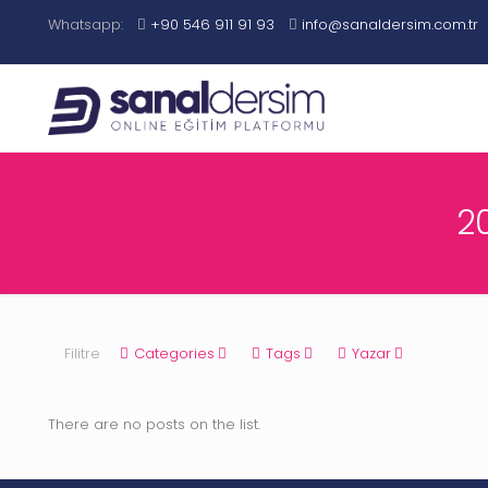
Whatsapp:
+90 546 911 91 93
info@sanaldersim.com.tr
2
Filitre
Categories
Tags
Yazar
There are no posts on the list.