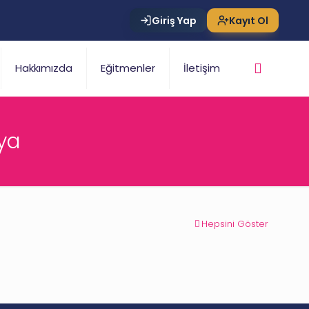
Giriş Yap
Kayıt Ol
Hakkımızda
Eğitmenler
İletişim
ya
Hepsini Göster