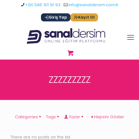
+90 546 911 91 93
info@sanaldersim.com.tr
Giriş Yap
Kayıt Ol
ZZZZZZZZZ
Categories
Tags
Yazar
Hepsini Göster
There are no posts on the list.