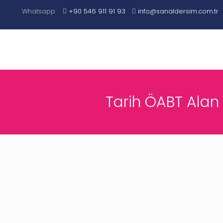
Whatsapp:
+90 546 911 91 93
info@sanaldersim.com.tr
Tarih ÖABT Alan 