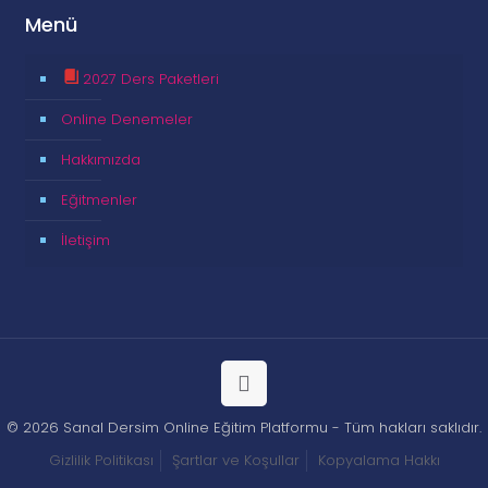
Menü
2027 Ders Paketleri
Online Denemeler
Hakkımızda
Eğitmenler
İletişim
© 2026 Sanal Dersim Online Eğitim Platformu - Tüm hakları saklıdır.
Gizlilik Politikası
Şartlar ve Koşullar
Kopyalama Hakkı