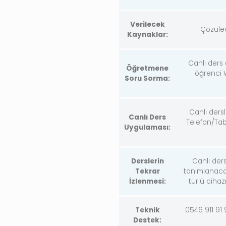
Verilecek
Çözülec
Kaynaklar:
Canlı ders
Öğretmene
öğrenci 
Soru Sorma:
Canlı ders
Canlı Ders
Telefon/Tabl
Uygulaması:
Derslerin
Canlı der
Tekrar
tanımlanacak
İzlenmesi:
türlü cihaz
Teknik
0546 911 91
Destek: