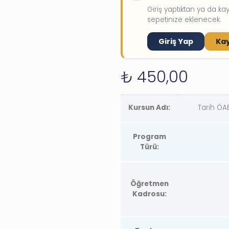
Giriş yaptıktan ya da k
sepetinize eklenecek.
Giriş Yap
Kay
₺
450,00
Kursun Adı:
Tarih ÖAB
Program
Türü:
Öğretmen
Kadrosu: