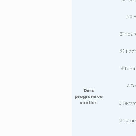
20 H
21 Haz
22 Haz
3 Temm
4 T
Ders
programı ve
saatleri
5 Temm
6 Temm