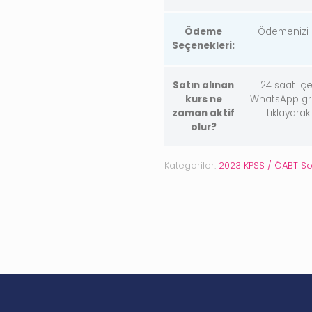
Ödeme
Ödemenizi ba
Seçenekleri:
Satın alınan
24 saat içe
kurs ne
WhatsApp grub
zaman aktif
tıklayara
olur?
Kategoriler:
2023 KPSS / ÖABT S