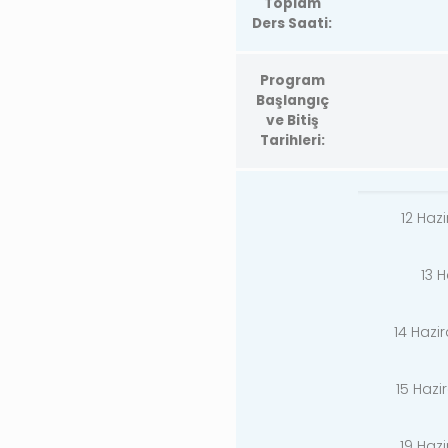
Toplam
Ders Saati:
Program
Başlangıç
ve Bitiş
Tarihleri:
12 Haz
13 H
14 Haz
15 Haz
19 Haz