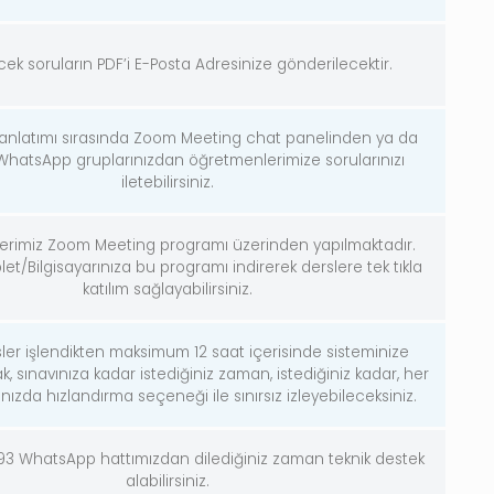
ek soruların PDF’i E-Posta Adresinize gönderilecektir.
 anlatımı sırasında Zoom Meeting chat panelinden ya da
WhatsApp gruplarınızdan öğretmenlerimize sorularınızı
iletebilirsiniz.
lerimiz Zoom Meeting programı üzerinden yapılmaktadır.
et/Bilgisayarınıza bu programı indirerek derslere tek tıkla
katılım sağlayabilirsiniz.
sler işlendikten maksimum 12 saat içerisinde sisteminize
, sınavınıza kadar istediğiniz zaman, istediğiniz kadar, her
ınızda hızlandırma seçeneği ile sınırsız izleyebileceksiniz.
 93 WhatsApp hattımızdan dilediğiniz zaman teknik destek
alabilirsiniz.