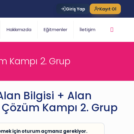
Giriş Yap
Kayıt Ol
Hakkımızda
Eğitmenler
İletişim
züm Kampı 2. Grup
lan Bilgisi + Alan
u Çözüm Kampı 2. Grup
emek için oturum açmanız gerekiyor.