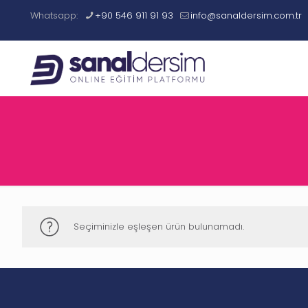
Whatsapp:
+90 546 911 91 93
info@sanaldersim.com.tr
Seçiminizle eşleşen ürün bulunamadı.