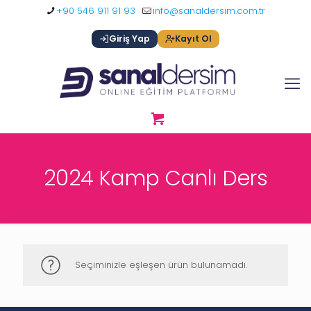
+90 546 911 91 93
info@sanaldersim.com.tr
Giriş Yap
Kayıt Ol
2024 Kamp Canlı Ders
Seçiminizle eşleşen ürün bulunamadı.