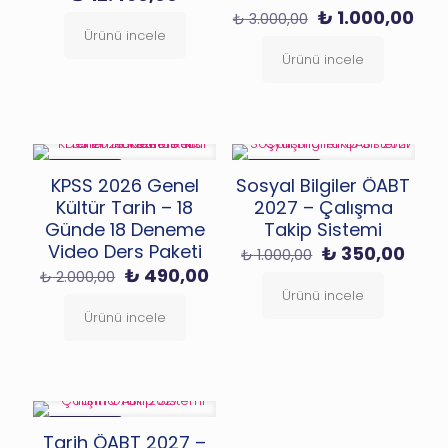
₺ 25.000,00.
andaki
Orijinal
Şu
₺
1.000,00
₺
3.000,00
fiyat:
fiyat:
and
Ürünü incele
₺ 12.490,00.
₺ 3.000,00.
fiya
Ürünü incele
₺ 1.
İNDIRIMDE
İNDIRIMDE
KPSS 2026 Genel
Sosyal Bilgiler ÖABT
Kültür Tarih – 18
2027 – Çalışma
Günde 18 Deneme
Takip Sistemi
Video Ders Paketi
Orijinal
Şu
₺
350,00
₺
1.000,00
fiyat:
anda
Orijinal
Şu
₺
490,00
₺
2.000,00
₺ 1.000,00.
fiyat
fiyat:
andaki
Ürünü incele
₺ 35
₺ 2.000,00.
fiyat:
Ürünü incele
₺ 490,00.
İNDIRIMDE
Tarih ÖABT 2027 –