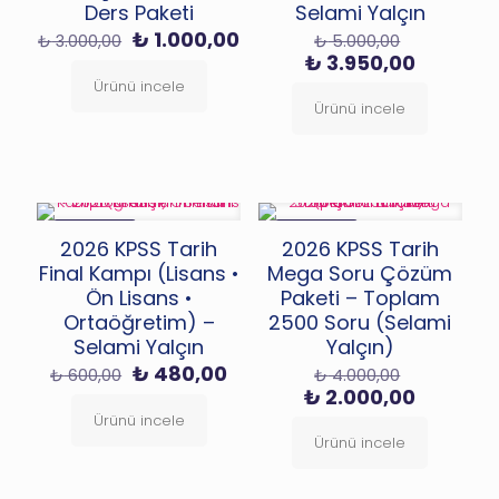
Ders Paketi
Selami Yalçın
Orijinal
Şu
Orijinal
₺
1.000,00
₺
3.000,00
₺
5.000,00
fiyat:
andaki
fiyat:
Şu
₺
3.950,00
₺ 3.000,00.
fiyat:
₺ 5.000,0
andaki
Ürünü incele
₺ 1.000,00.
fiyat:
Ürünü incele
₺ 3.950,
İNDIRIMDE
İNDIRIMDE
2026 KPSS Tarih
2026 KPSS Tarih
YENİ
YENİ
Final Kampı (Lisans •
Mega Soru Çözüm
Ön Lisans •
Paketi – Toplam
Ortaöğretim) –
2500 Soru (Selami
Selami Yalçın
Yalçın)
Orijinal
Şu
Orijinal
₺
480,00
₺
600,00
₺
4.000,00
fiyat:
andaki
fiyat:
Şu
₺
2.000,00
₺ 600,00.
fiyat:
₺ 4.000,0
andaki
Ürünü incele
₺ 480,00.
fiyat:
Ürünü incele
₺ 2.000,