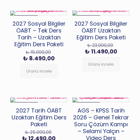
İNDIRIMDE
İNDIRIMDE
2027 Sosyal Bilgiler
2027 Sosyal Bilgiler
ÖABT – Tek Ders
ÖABT Uzaktan
Tarih – Uzaktan
Eğitim Ders Paketi
Eğitim Ders Paketi
Orijinal
₺
23.000,00
fiyat:
Şu
Orijinal
₺
11.490,00
₺
15.000,00
₺ 23.000,
andaki
fiyat:
Şu
₺
8.490,00
fiyat:
₺ 15.000,00.
andaki
Ürünü incele
₺ 11.490,
fiyat:
Ürünü incele
₺ 8.490,00.
İNDIRIMDE
İNDIRIMDE
2027 Tarih ÖABT
AGS – KPSS Tarih
Uzaktan Eğitim Ders
2026 – Genel Tekrar
Paketi
Soru Çözüm Kampı
– Selami Yalçın –
Orijinal
₺
25.000,00
fiyat:
Şu
Video Ders
₺
12.490,00