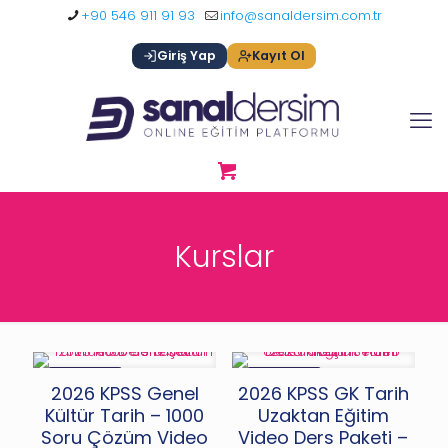
+90 546 911 91 93
info@sanaldersim.com.tr
Giriş Yap
Kayıt Ol
Kurslar
İNDIRIMDE
İNDIRIMDE
2026 KPSS Genel
2026 KPSS GK Tarih
Kültür Tarih – 1000
Uzaktan Eğitim
Soru Çözüm Video
Video Ders Paketi –