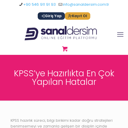
+90 546 911 91 93
info@sanaldersim.com.tr
Giriş Yap
Kayıt Ol
KPSS’ye Hazırlıkta En Çok
Yapılan Hatalar
KPSS hazırlık süreci, bilgi birikimi kadar doğru stratejileri
benimsemeyi ve zamanla gelişen bir disiplin içinde