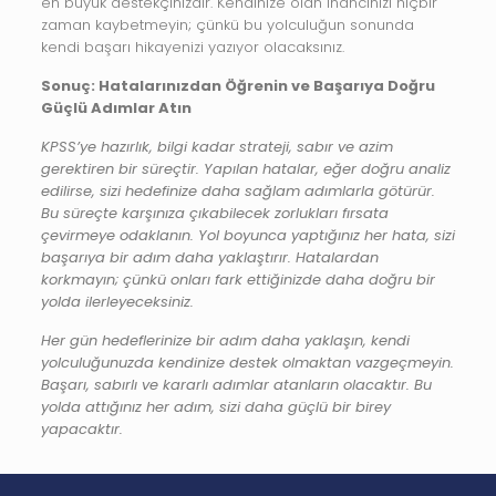
en büyük destekçinizdir. Kendinize olan inancınızı hiçbir
zaman kaybetmeyin; çünkü bu yolculuğun sonunda
kendi başarı hikayenizi yazıyor olacaksınız.
Sonuç: Hatalarınızdan Öğrenin ve Başarıya Doğru
Güçlü Adımlar Atın
KPSS’ye hazırlık, bilgi kadar strateji, sabır ve azim
gerektiren bir süreçtir. Yapılan hatalar, eğer doğru analiz
edilirse, sizi hedefinize daha sağlam adımlarla götürür.
Bu süreçte karşınıza çıkabilecek zorlukları fırsata
çevirmeye odaklanın. Yol boyunca yaptığınız her hata, sizi
başarıya bir adım daha yaklaştırır. Hatalardan
korkmayın; çünkü onları fark ettiğinizde daha doğru bir
yolda ilerleyeceksiniz.
Her gün hedeflerinize bir adım daha yaklaşın, kendi
yolculuğunuzda kendinize destek olmaktan vazgeçmeyin.
Başarı, sabırlı ve kararlı adımlar atanların olacaktır. Bu
yolda attığınız her adım, sizi daha güçlü bir birey
yapacaktır.