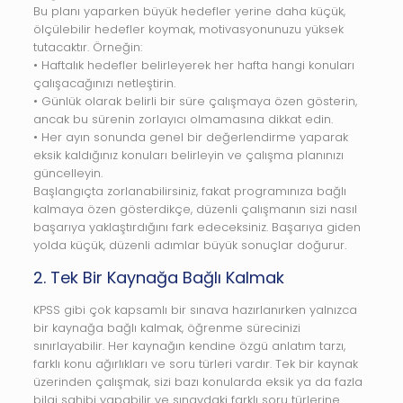
Bu planı yaparken büyük hedefler yerine daha küçük,
ölçülebilir hedefler koymak, motivasyonunuzu yüksek
tutacaktır. Örneğin:
• Haftalık hedefler belirleyerek her hafta hangi konuları
çalışacağınızı netleştirin.
• Günlük olarak belirli bir süre çalışmaya özen gösterin,
ancak bu sürenin zorlayıcı olmamasına dikkat edin.
• Her ayın sonunda genel bir değerlendirme yaparak
eksik kaldığınız konuları belirleyin ve çalışma planınızı
güncelleyin.
Başlangıçta zorlanabilirsiniz, fakat programınıza bağlı
kalmaya özen gösterdikçe, düzenli çalışmanın sizi nasıl
başarıya yaklaştırdığını fark edeceksiniz. Başarıya giden
yolda küçük, düzenli adımlar büyük sonuçlar doğurur.
2. Tek Bir Kaynağa Bağlı Kalmak
KPSS gibi çok kapsamlı bir sınava hazırlanırken yalnızca
bir kaynağa bağlı kalmak, öğrenme sürecinizi
sınırlayabilir. Her kaynağın kendine özgü anlatım tarzı,
farklı konu ağırlıkları ve soru türleri vardır. Tek bir kaynak
üzerinden çalışmak, sizi bazı konularda eksik ya da fazla
bilgi sahibi yapabilir ve sınavdaki farklı soru türlerine