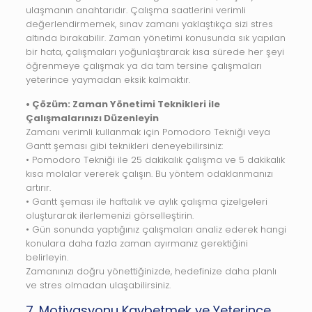
ulaşmanın anahtarıdır. Çalışma saatlerini verimli
değerlendirmemek, sınav zamanı yaklaştıkça sizi stres
altında bırakabilir. Zaman yönetimi konusunda sık yapılan
bir hata, çalışmaları yoğunlaştırarak kısa sürede her şeyi
öğrenmeye çalışmak ya da tam tersine çalışmaları
yeterince yaymadan eksik kalmaktır.
• Çözüm: Zaman Yönetimi Teknikleri ile
Çalışmalarınızı Düzenleyin
Zamanı verimli kullanmak için Pomodoro Tekniği veya
Gantt şeması gibi teknikleri deneyebilirsiniz:
• Pomodoro Tekniği ile 25 dakikalık çalışma ve 5 dakikalık
kısa molalar vererek çalışın. Bu yöntem odaklanmanızı
artırır.
• Gantt şeması ile haftalık ve aylık çalışma çizelgeleri
oluşturarak ilerlemenizi görselleştirin.
• Gün sonunda yaptığınız çalışmaları analiz ederek hangi
konulara daha fazla zaman ayırmanız gerektiğini
belirleyin.
Zamanınızı doğru yönettiğinizde, hedefinize daha planlı
ve stres olmadan ulaşabilirsiniz.
7. Motivasyonu Kaybetmek ve Yeterince